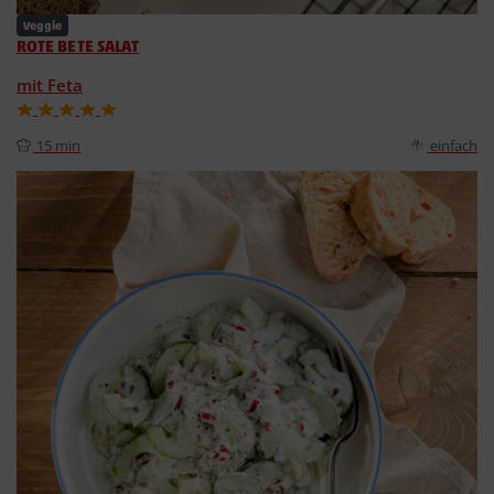
Veggie
ROTE BETE SALAT
mit Feta
15 min
einfach