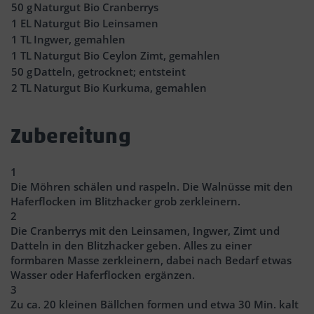
50
g
Naturgut Bio Cranberrys
1
EL
Naturgut Bio Leinsamen
1
TL
Ingwer, gemahlen
1
TL
Naturgut Bio Ceylon Zimt, gemahlen
50
g
Datteln, getrocknet; entsteint
2
TL
Naturgut Bio Kurkuma, gemahlen
Zubereitung
1
Die Möhren schälen und raspeln. Die Walnüsse mit den
Haferflocken im Blitzhacker grob zerkleinern.
2
Die Cranberrys mit den Leinsamen, Ingwer, Zimt und
Datteln in den Blitzhacker geben. Alles zu einer
formbaren Masse zerkleinern, dabei nach Bedarf etwas
Wasser oder Haferflocken ergänzen.
3
Zu ca. 20 kleinen Bällchen formen und etwa 30 Min. kalt