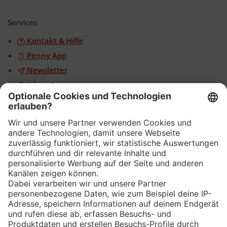
Akkordeon
öffnen/schließen
Services
Kontakt & Hilfe
Penny App
Newsletter
WhatsApp
App