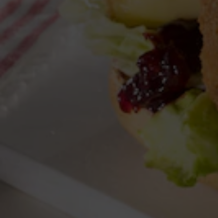
15 Min.
Gesamtzeit
leicht
Aufwand
Zutaten:
Portionen
Verringern
Zunahme
1
Bauernbrötchen, ggf. zum Aufbacken (z.B. Bäckerkrö
Sonnenblumenöl zum Frittieren
0,5
Ei(er) (z.B. respEGGt)
Salz & Pfeffer
125
g
Camembert mild oder würzig (z.B. Petit Paris)
0,5
TL
Mehl