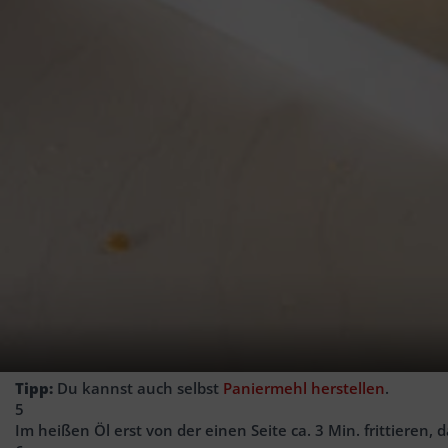
2
EL
Paniermehl oder Semmelbrösel
1
EL
Mehrfruchtkonfitüre
1
Blatt/Blätter Eisbergsalat
Zubereitung:
1
Brötchen nach Packungsangabe im Ofen aufbacken, dann e
2
Währenddessen das Öl in einer kleinen Pfanne oder einem Top
bilden.
3
Eier in einer Schüssel verquirlen und mit Salz und Pfeffer w
4
Camembertstücke mit Mehl bestäuben, rundherum ins Ei d
Tipp:
Du kannst auch selbst
Paniermehl herstellen
.
5
Im heißen Öl erst von der einen Seite ca. 3 Min. frittieren,