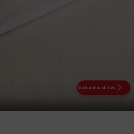
einen Holzlöffel hinein, dabei sollten sich kleine Blasen
Kochmodus starten