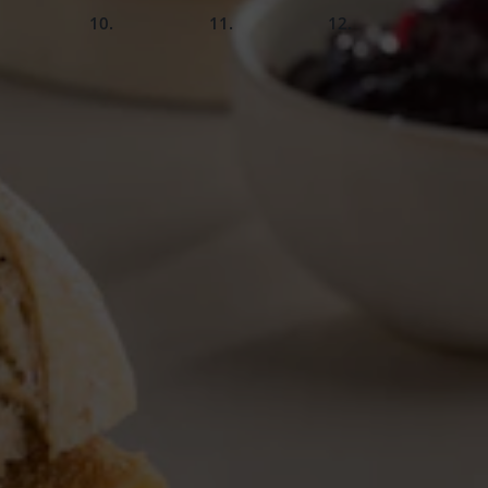
slide
slide
slide
slide
8.
9.
10.
Fertig!
2
EL Paniermehl oder Semmelbrösel
 echte Käsefans! Verwöhn dich damit zum Frühstück oder