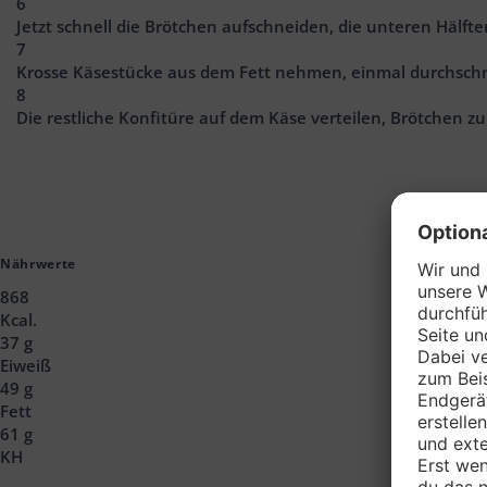
6
Jetzt schnell die Brötchen aufschneiden, die unteren Hälfte
7
Krosse Käsestücke aus dem Fett nehmen, einmal durchschn
8
Die restliche Konfitüre auf dem Käse verteilen, Brötchen z
Nährwerte
868
Kcal.
37 g
Eiweiß
49 g
Fett
61 g
KH