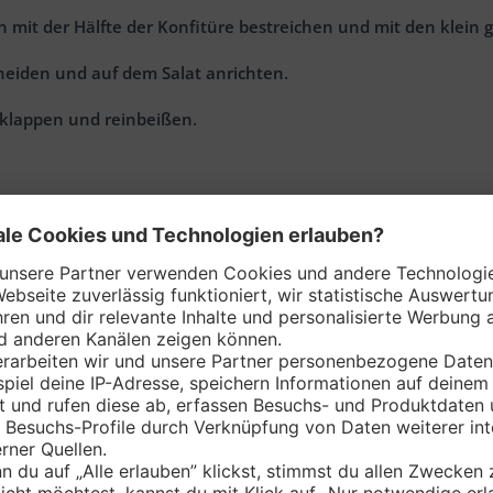
n mit der Hälfte der Konfitüre bestreichen und mit den klein 
eiden und auf dem Salat anrichten.
uklappen und reinbeißen.