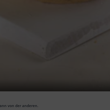
twas abkühlen lassen.
f erhitzen, es sollte ca. 1 cm hoch stehen. Hitzecheck: Halte 
ürzen.
ippen und gut mit den Semmelbröseln panieren.
 dann von der anderen.