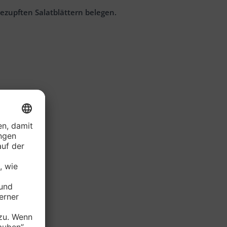
gezupften Salatblättern belegen.