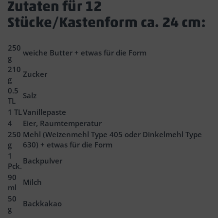
Zutaten für 12
Stücke/Kastenform ca. 24 cm:
250
weiche Butter + etwas für die Form
g
210
Zucker
g
0.5
Salz
TL
1
TL
Vanillepaste
4
Eier, Raumtemperatur
250
Mehl (Weizenmehl Type 405 oder Dinkelmehl Type
g
630) + etwas für die Form
1
Backpulver
Pck.
90
Milch
ml
50
Backkakao
g