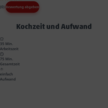
(0)
Bewertung abgeben
Text
Kochzeit und Aufwand
Block
Headline
35 Min.
Arbeitszeit
75 Min.
Gesamtzeit
einfach
Aufwand