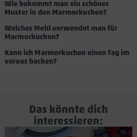
öf
Wie bekommt man ein schönes
Muster in den Marmorkuchen?
Akkorde
öffnen/s
Welches Mehl verwendet man für
Marmorkuchen?
Akkordeon
öffnen/schließen
Kann ich Marmorkuchen einen Tag im
voraus backen?
Akkordeon
öffnen/schließen
Das könnte dich
interessieren: