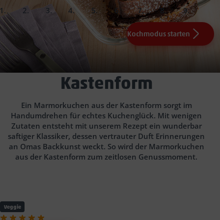
slide
slide
slide
slide
slide
slide
slide
slide
slide
1.
2.
3.
4.
5.
6.
7.
Fertig!
Kochmodus starten
250 g weiche Butter, 210 g Zucker, 0.5 TL Salz
4 Eier (Raumtemperatur)
250 g Mehl
Kastenform (ca. 24 cm)
1 Pck.
Backpulver
einfetten
mehlieren
1 TL
50
Vanillepaste (z.B. Puda)
g Backkakao (z.B. Puda)
50 ml Milch
40 ml Milch
Marmorkuchen aus der
Angeboten der Woche.
im vorgeheizten Ofen
Kastenform
bei 180 °C (Umluft) ca. 50 Min.
gesiebtem Puderzucker
Ein Marmorkuchen aus der Kastenform sorgt im
Handumdrehen für echtes Kuchenglück. Mit wenigen
Zutaten entsteht mit unserem Rezept ein wunderbar
saftiger Klassiker, dessen vertrauter Duft Erinnerungen
an Omas Backkunst weckt. So wird der Marmorkuchen
aus der Kastenform zum zeitlosen Genussmoment.
Veggie