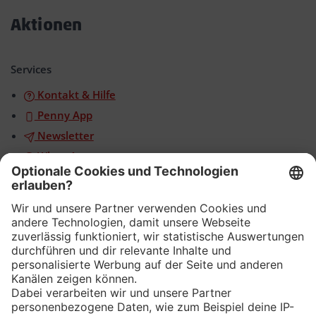
öffnen/schließen
Aktionen
Akkordeon
öffnen/schließen
Services
Kontakt & Hilfe
Penny App
Newsletter
WhatsApp
App