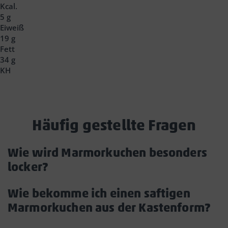
Headline
Kcal.
5 g
Eiweiß
19 g
Fett
34 g
KH
Häufig gestellte Fragen
Accordion
Wie wird Marmorkuchen besonders
Headline
locker?
Akkordeon
öffnen/schließen
Wie bekomme ich einen saftigen
Marmorkuchen aus der Kastenform?
Ak