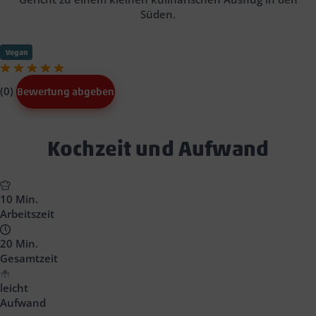
Süden.
Vegan
(0)
Bewertung abgeben
Text
Kochzeit und Aufwand
Block
Headline
10 Min.
Arbeitszeit
20 Min.
Gesamtzeit
leicht
Aufwand