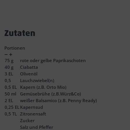
Zutaten
Portionen
Verringern
Zunahme
75
g
rote oder gelbe Paprikaschoten
40
g
Ciabatta
3
EL
Olivenöl
0,5
Lauchzwiebel(n)
0,5
EL
Kapern (z.B. Orto Mio)
50
ml
Gemüsebrühe (z.B.Würz&Co)
2
EL
weißer Balsamico (z.B. Penny Ready)
0,25
EL
Kapernsud
0,5
TL
Zitronensaft
Zucker
Salz und Pfeffer