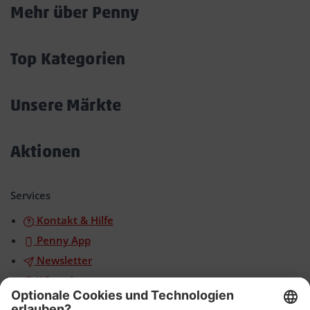
Mehr über Penny
Akkordeon
öffnen/schließen
Top Kategorien
Akkordeon
öffnen/schließen
Unsere Märkte
Akkordeon
öffnen/schließen
Aktionen
Akkordeon
öffnen/schließen
Services
Kontakt & Hilfe
Penny App
Newsletter
WhatsApp
App