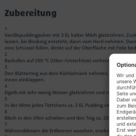
Zubereitung
1
Vanillepuddingpulver mit 3 EL kalter Milch glattrühren, Zuc
lassen, bis Bindung entsteht, dann vom Herd nehmen. Damit
eine Schüssel füllen, direkt auf der Oberfläche mit Folie 
2
Backofen auf 200 °C (Ober-/Unterhitze) vorheizen. Ein Blec
3
Den Blätterteig aus dem Kühlschrank nehmen, ausrollen und
innen einklappen.
4
Eigelb mit sehr wenig Wasser glattrühren und mit einem Pin
5
In der Mitte jedes Törtchens ca. 3 EL Pudding verteilen.
6
Blech in den Ofen schieben und den Teig ca. 20 Min. back
7
Währenddessen die Erdbeeren waschen, trockentupfen und 