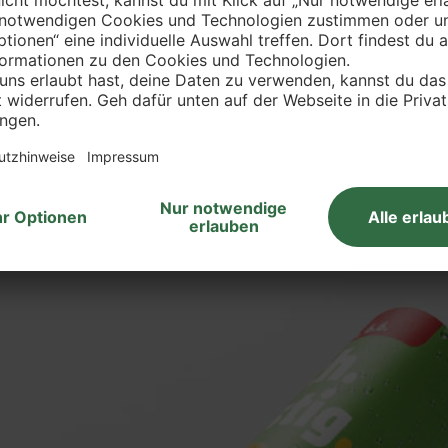
 und nach hinzugeben und alles glattrühren. Unter Rühren k
lich Tortenguss beträufeln. Gut abkühlen und fest werden las