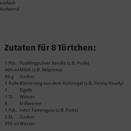
einfach
Aufwand
Zutaten für 8 Törtchen:
1
Pck.
Puddingpulver Vanille (z.B. Puda)
400
ml
Milch (z.B. Milprima)
40
g
Zucker
1
Rolle
Blätterteig aus dem Kühlregal (z.B. Penny Ready)
1
Eigelb
1
TL
Wasser
8
Erdbeeren
1
Pck.
roter Tortenguss (z.B. Puda)
2
EL
Zucker
250
ml
Wasser