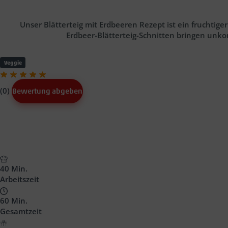
Unser Blätterteig mit Erdbeeren Rezept ist ein fruchtige
Erdbeer-Blätterteig-Schnitten bringen unk
Veggie
(0)
Bewertung abgeben
Text
Block
Headline
40 Min.
Arbeitszeit
60 Min.
Gesamtzeit