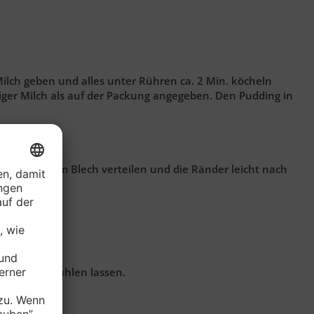
 Milch geben und alles unter Rühren ca. 2 Min. köcheln
iger Milch als auf der Packung angegeben. Den Pudding in
ücke auf dem Blech verteilen und die Ränder leicht nach
d leicht abkühlen lassen.
nschneiden.