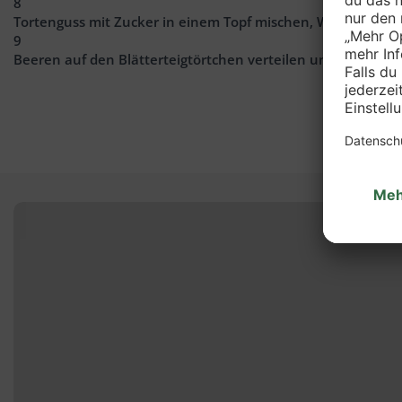
8
Tortenguss mit Zucker in einem Topf mischen, Wasser nach
9
Beeren auf den Blätterteigtörtchen verteilen und mit reich