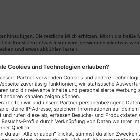
ker hinzufügen. Die restliche Milch erhitzen. Mix in die heiße
 die Konsistenz etwas fester wird, verwenden wir etwas wen
bedecken und etwas abkühlen lassen.
h mit Backpapier auslegen.
 den Teig in 8 etwa gleich große Quadrate schneiden. Teigst
sel auf den Blätterteig streichen.
en, bis er aufgeht und goldbraun wird. Dann herausnehmen un
die grünen Stielansätze herausschneiden. Beeren grob klei