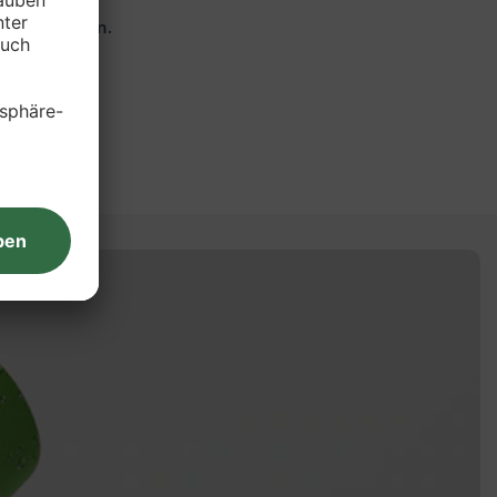
urz aufkochen.
sen.