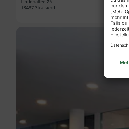
Lindenallee 25
18437 Stralsund