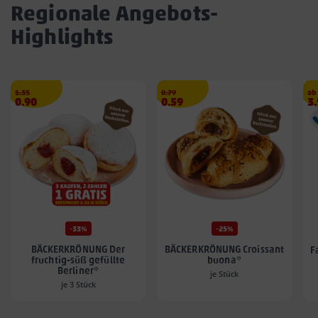
Regionale Angebots-
Highlights
Streichpreis
€
Streichpreis
€
1.35
0.79
ab
Angebotspreis
Angebotspreis
A
0.90
0.59
3
0.90
0.59
3.
€
€
€
-33%
-25%
BÄCKERKRÖNUNG Der
BÄCKERKRÖNUNG Croissant
F
fruchtig-süß gefüllte
buona*
Berliner*
je Stück
je 3 Stück