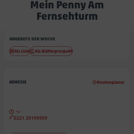
Mein Penny Am
Fernsehturm
Penny
ANGEBOTE DER WOCHE
Am
Als Liste
Als Blätterprospekt
Fernsehturm
ADRESSE
Routenplaner
0221 20199959