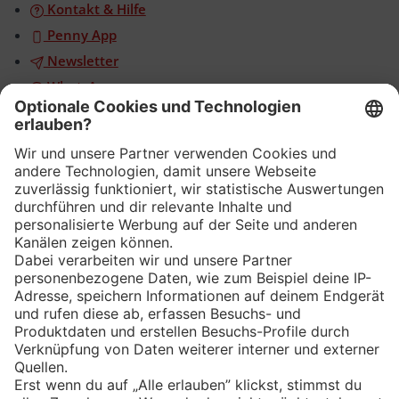
Kontakt & Hilfe
Penny App
Newsletter
WhatsApp
App