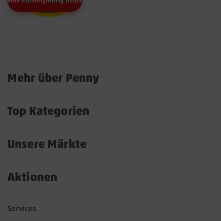
Alle Förderpenny Infos
Marktkarte
Mehr über Penny
Akkordeon
öffnen/schließen
Top Kategorien
Akkordeon
öffnen/schließen
Unsere Märkte
Akkordeon
öffnen/schließen
Aktionen
Akkordeon
öffnen/schließen
Services