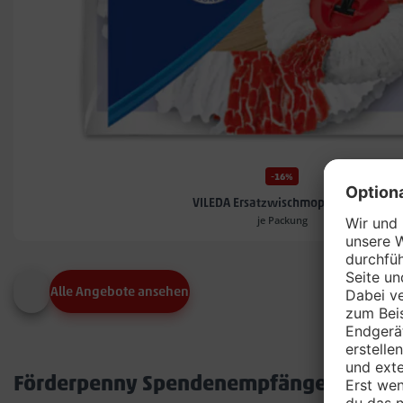
-16%
VILEDA Ersatzwischmoppköpfe*
je Packung
Alle Angebote ansehen
Förderpenny Spendenempfänger in dei