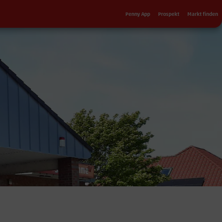
Sekundärnavigation
Penny App
Prospekt
Markt finden