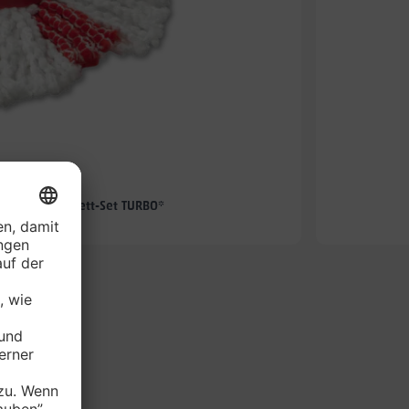
-57%
hmopp-Komplett-Set TURBO*
je Set