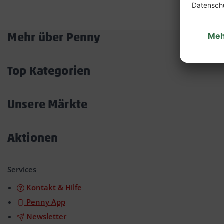
Mehr über Penny
Akkordeon
öffnen/schließen
Top Kategorien
Akkordeon
öffnen/schließen
Unsere Märkte
Akkordeon
öffnen/schließen
Aktionen
Akkordeon
öffnen/schließen
Services
Kontakt & Hilfe
Penny App
Newsletter