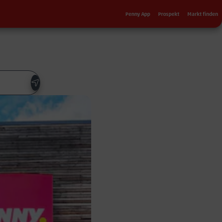
Sekundärnavigation
Penny App
Prospekt
Markt finden