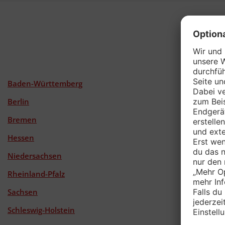
Pen
Baden-Württemberg
Berlin
Bremen
Hessen
Niedersachsen
Rheinland-Pfalz
Sachsen
Schleswig-Holstein