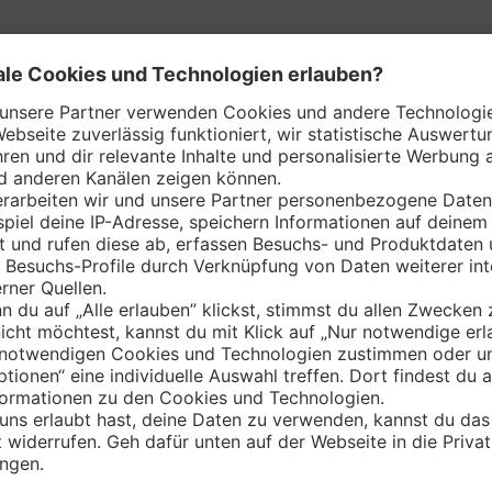
ny Märkte nach Bundeslän
Bayern
Brandenburg
Hamburg
Mecklenburg-Vorpommern
Nordrhein-Westfalen
Saarland
Sachsen-Anhalt
Thüringen