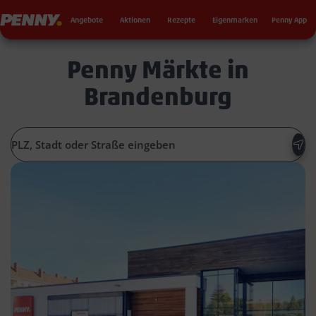
Seku
Penny
Angebote
Aktionen
Rezepte
Eigenmarken
Penny App
Penny Märkte in
Brandenburg