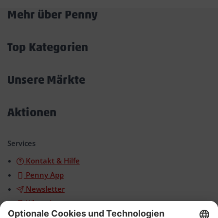
Mehr über Penny
Akkordeon
öffnen/schließen
Top Kategorien
Akkordeon
öffnen/schließen
Unsere Märkte
Akkordeon
öffnen/schließen
Aktionen
Akkordeon
öffnen/schließen
Services
Kontakt & Hilfe
Penny App
Newsletter
WhatsApp