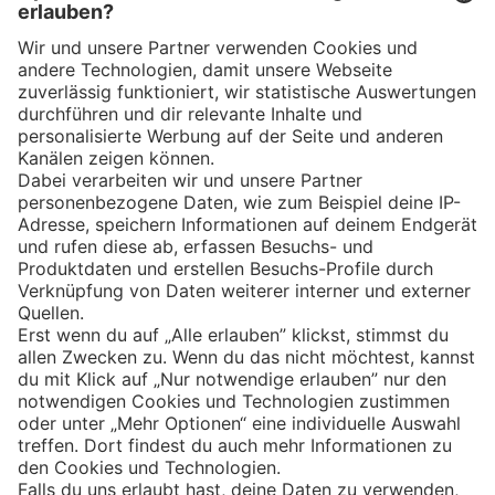
App
Eishockey