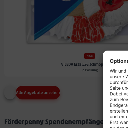
-16%
VILEDA Ersatzwischmoppköpfe*
je Packung
Alle Angebote ansehen
Förderpenny Spendenempfänger in dei