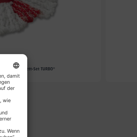
-57%
hmopp-Komplett-Set TURBO*
je Set