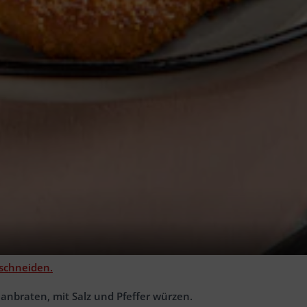
en schneiden.
schneiden.
ig anbraten, mit Salz und Pfeffer würzen.