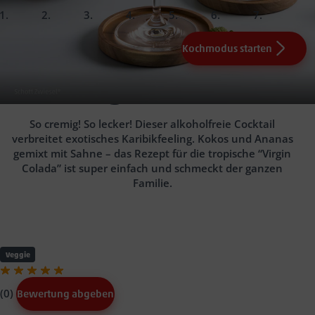
slide
slide
slide
slide
slide
slide
slide
1.
2.
3.
4.
5.
Fertig!
Kochmodus starten
Frische Eiswürfel
Cocktail-Shaker
¼ Scheibe Ananas
Eiswürfeln
1 Glas
Schraubverschlussglas
200 ml
Angeboten der Woche
Virgin Colada
Ananassaft (z.B. Paradiso), 50 ml Kokosmilch (z.B.
Naturgut)
25 ml Sahne
So cremig! So lecker! Dieser alkoholfreie Cocktail
verbreitet exotisches Karibikfeeling. Kokos und Ananas
gemixt mit Sahne – das Rezept für die tropische “Virgin
Colada” ist super einfach und schmeckt der ganzen
Familie.
Veggie
(0)
Bewertung abgeben