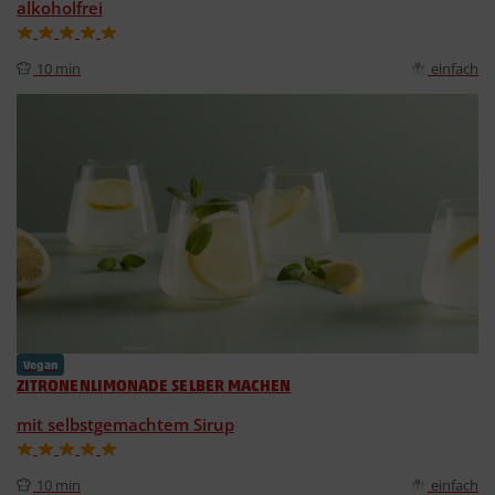
alkoholfrei
10 min
einfach
Vegan
ZITRONENLIMONADE SELBER MACHEN
mit selbstgemachtem Sirup
10 min
einfach