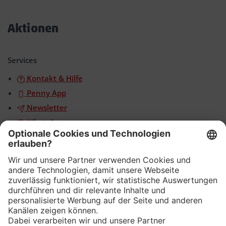
Akkordeon
öffnen/schließen
Aktionen
Akkordeon
öffnen/schließen
Services
Kontakt & Hilfe
Penny App
Newsletter
WhatsApp
App