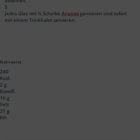
abseihen.
5
Jedes Glas mit ¼ Scheibe
Ananas
garnieren und sofort
mit einem Trinkhalm servieren.
Nährwerte
240
Kcal.
2 g
Eiweiß
16 g
Fett
21 g
KH