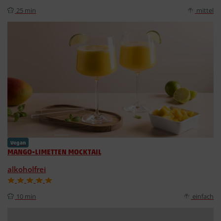
25 min
mittel
Vegan
MANGO-LIMETTEN MOCKTAIL
alkoholfrei
10 min
einfach