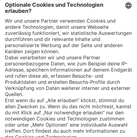
App
Eishockey