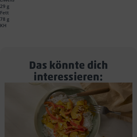
29 g
Fett
78 g
KH
Das könnte dich
interessieren: