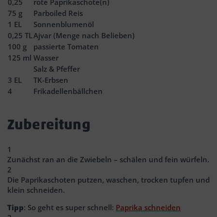
0,25
rote Paprikaschote(n)
75
g
Parboiled Reis
1
EL
Sonnenblumenöl
0,25
TL
Ajvar (Menge nach Belieben)
100
g
passierte Tomaten
125
ml
Wasser
Salz & Pfeffer
3
EL
TK-Erbsen
4
Frikadellenbällchen
Zubereitung
1
Zunächst ran an die Zwiebeln – schälen und fein würfeln.
2
Die Paprikaschoten putzen, waschen, trocken tupfen und
klein schneiden.
Tipp
: So geht es super schnell:
Paprika schneiden