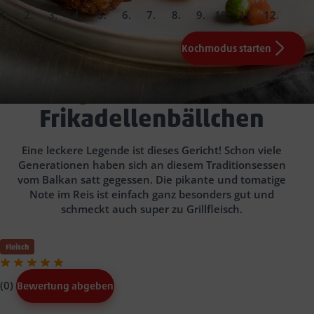
slide
slide
slide
slide
slide
slide
slide
slide
slide
slide
slide
slide
1.
2.
3.
4.
5.
6.
7.
8.
9.
10.
Fertig!
Kochmodus starten
0,5
0,25
75
1
Reis
2 Lagen Küchenpapier
EL Sonnenblumenöl
g Parboiled Reis
Zwiebel(n)
Salz
rote Paprikaschote(n)
0,25
TL Ajvar (Menge nach Belieben)
Pfeffer
4
Frikadellenbällchen
3
EL TK-Erbsen
Zwiebel-
Paprikastücke
Tomatenmark
100
ca. 3 Min.
ca. 10 Min.
g passierte Tomaten
Djuvec-Reis mit
125
ml Wasser
ca. 15 Min.
Frikadellenbällchen
Eine leckere Legende ist dieses Gericht! Schon viele
Generationen haben sich an diesem Traditionsessen
vom Balkan satt gegessen. Die pikante und tomatige
Note im Reis ist einfach ganz besonders gut und
schmeckt auch super zu Grillfleisch.
Fleisch
(0)
Bewertung abgeben