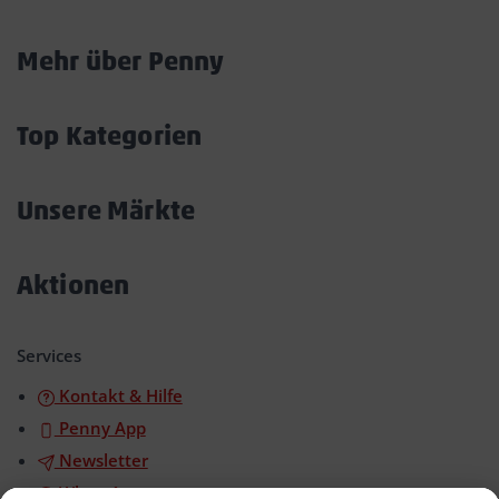
Mehr über Penny
Akkordeon
öffnen/schließen
Top Kategorien
Akkordeon
öffnen/schließen
Unsere Märkte
Akkordeon
öffnen/schließen
Aktionen
Akkordeon
öffnen/schließen
Services
Kontakt & Hilfe
Penny App
Newsletter
WhatsApp