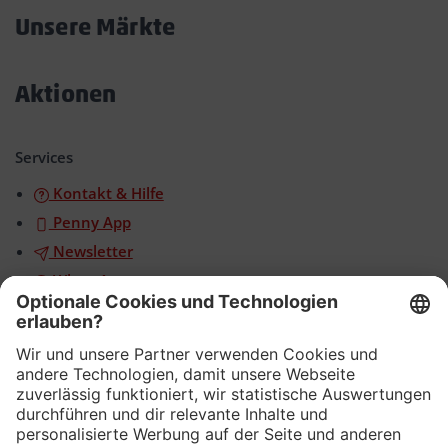
öffnen/schließen
Unsere Märkte
Akkordeon
öffnen/schließen
Aktionen
Akkordeon
öffnen/schließen
Services
Kontakt & Hilfe
Penny App
Newsletter
WhatsApp
App