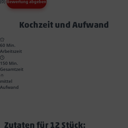
(0)
Bewertung abgeben
Text
Kochzeit und Aufwand
Block
Headline
60 Min.
Arbeitszeit
150 Min.
Gesamtzeit
mittel
Aufwand
Zutaten für 12 Stück: