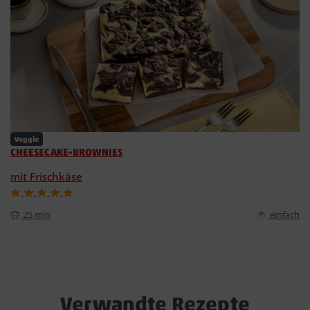
Veggie
CHEESECAKE-BROWNIES
mit Frischkäse
25 min
einfach
Verwandte Rezepte