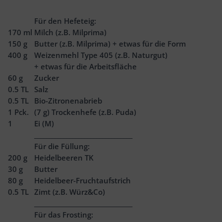
Für den Hefeteig:
170
ml
Milch (z.B. Milprima)
150
g
Butter (z.B. Milprima) + etwas für die Form
400
g
Weizenmehl Type 405 (z.B. Naturgut)
+ etwas für die Arbeitsfläche
60
g
Zucker
0.5
TL
Salz
0.5
TL
Bio-Zitronenabrieb
1
Pck.
(7 g) Trockenhefe (z.B. Puda)
1
Ei (M)
_________________________________
Für die Füllung:
200
g
Heidelbeeren TK
30
g
Butter
80
g
Heidelbeer-Fruchtaufstrich
0.5
TL
Zimt (z.B. Würz&Co)
_________________________________
Für das Frosting: