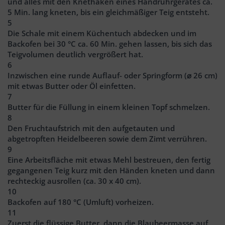
und alles mit den Knethaken eines Handrührgerätes ca.
5 Min. lang kneten, bis ein gleichmäßiger Teig entsteht.
5
Die Schale mit einem Küchentuch abdecken und im
Backofen bei 30 °C ca. 60 Min. gehen lassen, bis sich das
Teigvolumen deutlich vergrößert hat.
6
Inzwischen eine runde Auflauf- oder Springform (⌀ 26 cm)
mit etwas Butter oder Öl einfetten.
7
Butter für die Füllung in einem kleinen Topf schmelzen.
8
Den Fruchtaufstrich mit den aufgetauten und
abgetropften Heidelbeeren sowie dem Zimt verrühren.
9
Eine Arbeitsfläche mit etwas Mehl bestreuen, den fertig
gegangenen Teig kurz mit den Händen kneten und dann
rechteckig ausrollen (ca. 30 x 40 cm).
10
Backofen auf 180 °C (Umluft) vorheizen.
11
Zuerst die flüssige Butter, dann die Blaubeermasse auf