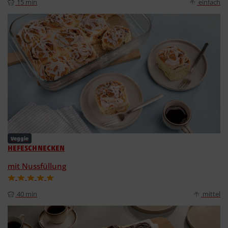
15 min
einfach
Veggie
HEFESCHNECKEN
mit Nussfüllung
40 min
mittel