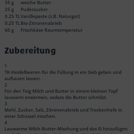
35
g
weiche Butter
25
g
Puderzucker
0.25
TL
Vanillepaste (z.B. Naturgut)
0.25
TL
Bio-Zitronenabrieb
60
g
Frischkäse Raumtemperatur
Zubereitung
1
TK-Heidelbeeren für die Füllung in ein Sieb geben und
auftauen lassen.
2
Für den Teig Milch und Butter in einem kleinen Topf
lauwarm erwärmen, sodass die Butter schmilzt.
3
Mehl, Zucker, Salz, Zitronenabrieb und Trockenhefe in
einer Schüssel mischen.
4
Lauwarme Milch-Butter-Mischung und das Ei hinzufügen