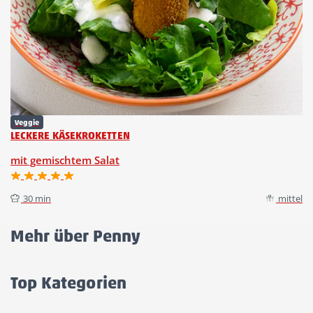
Veggie
LECKERE KÄSEKROKETTEN
mit gemischtem Salat
30 min
mittel
Mehr über Penny
Akkordeon
öffnen/schließen
Top Kategorien
Akkordeon