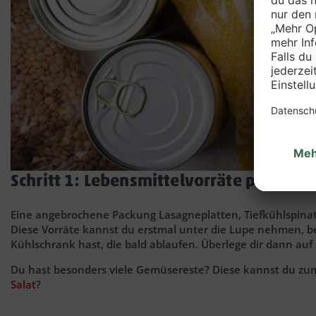
Schritt 1: Lebensmittelvorräte prüfen 
Eine angebrochene Packung Lasagneplatten, Tiefkühlspinat
Diese Vorräte kannst du erstmal unter die Lupe nehmen, bev
Kühlschrank hast, die bald ablaufen. Überlege dir dann auf 
Du hast besonders viele Gemüsereste? Diese kannst du zum 
Salat
?