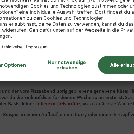
und Essen geschickt planen
 und der vom Pizzaabend übrig gebliebene geriebene Käse: Hä
or du die Einkaufsliste für deinen Wochenplan erstellst. Sch
der Basis deiner
Lebensmittelvorräte,
was du nächste Woche 
Beispiel in einem Auflauf, einem Curry oder einem Eintopf v