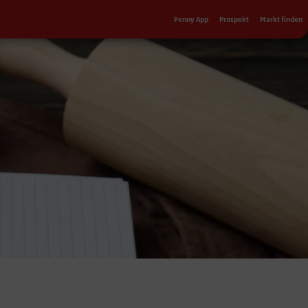
Sekundärnavigation
Penny App
Prospekt
Markt finden