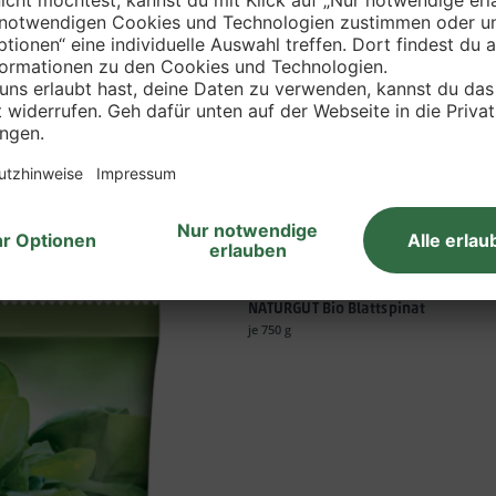
NATURGUT Bio Blattspinat
je 750 g