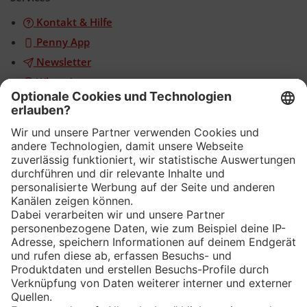
Kontakt & Hilfe
Penny App
Newsletter
WhatsApp
App