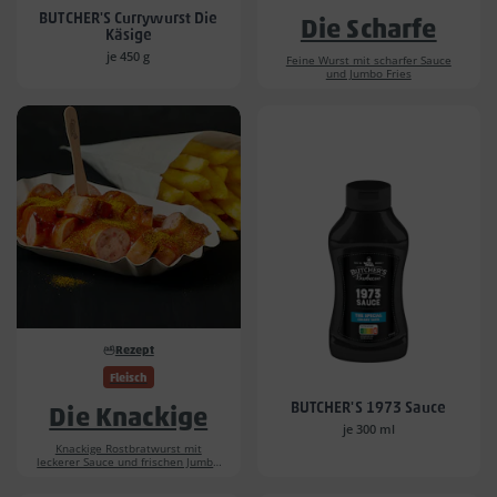
BUTCHER'S Currywurst Die
Die Scharfe
Käsige
je 450 g
Feine Wurst mit scharfer Sauce
und Jumbo Fries
Rezept
Fleisch
BUTCHER'S 1973 Sauce
Die Knackige
je 300 ml
Knackige Rostbratwurst mit
leckerer Sauce und frischen Jumbo
Fries