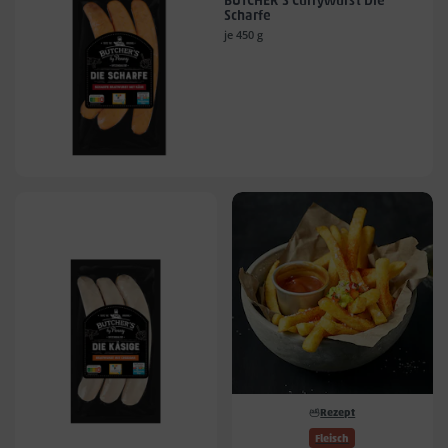
BUTCHER'S Currywurst Die
Scharfe
je 450 g
Rezept
Fleisch