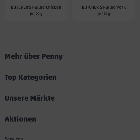
BUTCHER'S Pulled Chicken
BUTCHER'S Pulled Pork
je 400 g
je 450 g
Mehr über Penny
Akkordeon
öffnen/schließen
Top Kategorien
Akkordeon
öffnen/schließen
Unsere Märkte
Akkordeon
öffnen/schließen
Aktionen
Akkordeon
öffnen/schließen
Services