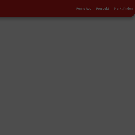
Sekundärnavigation
Penny App
Prospekt
Markt finden