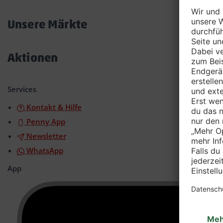
Akkordeon
öffnen/schließen
Unsere Märkte
Akkordeon
öffnen/schließen
Aktionen
Akkordeon
öffnen/schließen
Services
Kontakt & Hilfe
Penny App
Newsletter
WhatsApp
App