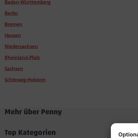
Baden-Württemberg
Berlin
Bremen
Hessen
Niedersachsen
Rheinland-Pfalz
Sachsen
Schleswig-Holstein
Mehr über Penny
Akkordeon
öffnen/schließen
Top Kategorien