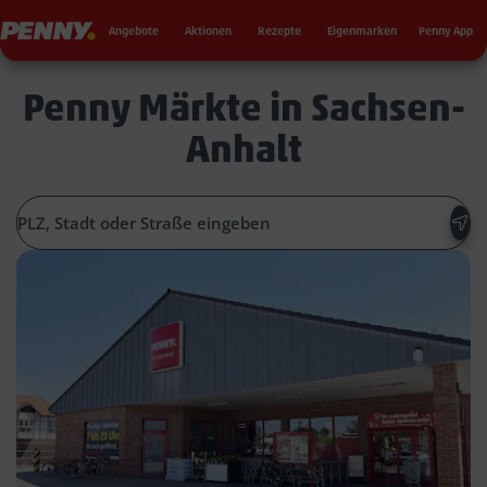
Seku
Penny
Angebote
Aktionen
Rezepte
Eigenmarken
Penny App
Penny Märkte in Sachsen-
Anhalt