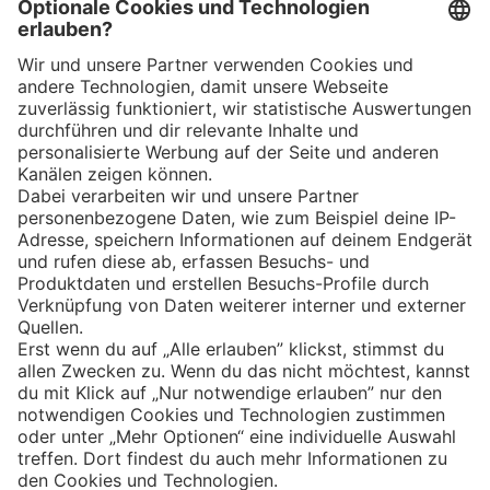
App
Eishockey