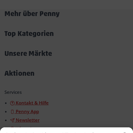
Mehr über Penny
Akkordeon
öffnen/schließen
Top Kategorien
Akkordeon
öffnen/schließen
Unsere Märkte
Akkordeon
öffnen/schließen
Aktionen
Akkordeon
öffnen/schließen
Services
Kontakt & Hilfe
Penny App
Newsletter
WhatsApp