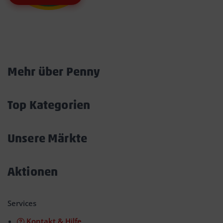
Marktkarte
Mehr über Penny
Akkordeon
öffnen/schließen
Top Kategorien
Akkordeon
öffnen/schließen
Unsere Märkte
Akkordeon
öffnen/schließen
Aktionen
Akkordeon
öffnen/schließen
Services
Kontakt & Hilfe