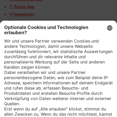
Penny App
Newsletter
WhatsApp
App
Eishockey