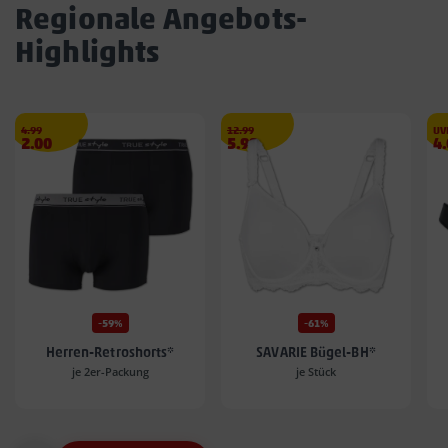
Regionale Angebots-
Highlights
Streichpreis
€
Streichpreis
€
4.99
12.99
UV
Angebotspreis
Angebotspreis
A
2.00
5.99
4
2.00
5.99
4.
€
€
€
-59%
-61%
Herren-Retroshorts*
SAVARIE Bügel-BH*
je 2er-Packung
je Stück