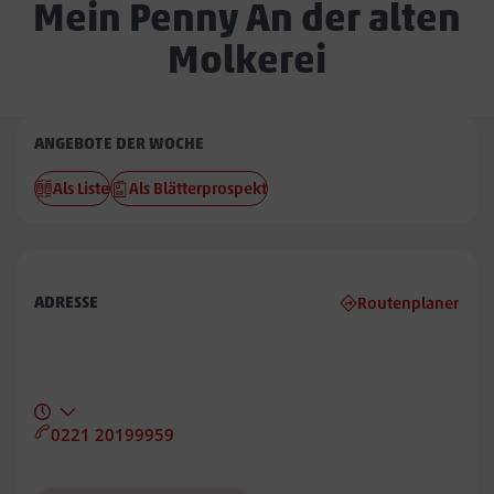
Mein Penny An der alten
Molkerei
Penny
ANGEBOTE DER WOCHE
An
Als Liste
Als Blätterprospekt
der
alten
Molkerei
ADRESSE
Routenplaner
0221 20199959