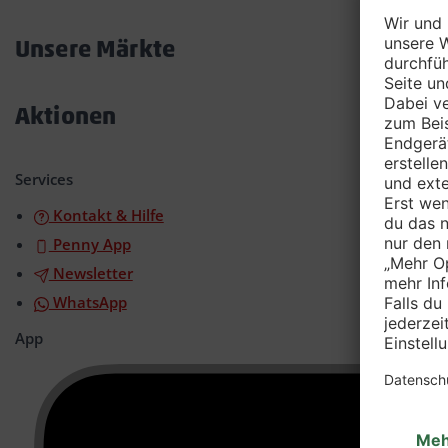
Akkordeon
öffnen/schließen
Unsere Märkte
Akkordeon
öffnen/schließen
Aktionen
Akkordeon
öffnen/schließen
Services
Kontakt & Hilfe
Penny App
Newsletter
WhatsApp
App