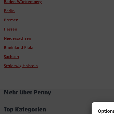
Baden-Württemberg
Berlin
Bremen
Hessen
Niedersachsen
Rheinland-Pfalz
Sachsen
Schleswig-Holstein
Mehr über Penny
Akkordeon
öffnen/schließen
Top Kategorien