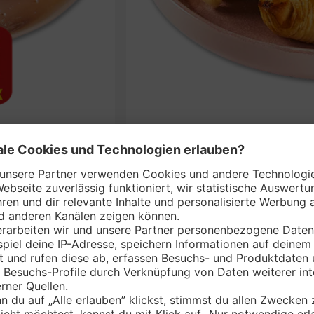
iner*
BÄCKERKRÖN
nem Markt