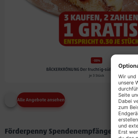
-33%
BÄCKERKRÖNUNG Der fruchtig-süß gefüllte Berl
je 3 Stück
Alle Angebote ansehen
Förderpenny Spendenempfänger in dei