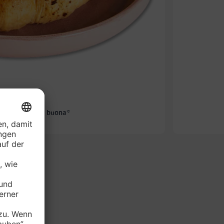
-25%
UNG Croissant buona*
je Stück