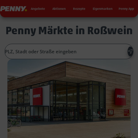
Seku
Penny
Angebote
Aktionen
Rezepte
Eigenmarken
Penny App
Penny Märkte in Roßwein