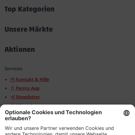
öffnen/schließen
Top Kategorien
Akkordeon
öffnen/schließen
Unsere Märkte
Akkordeon
öffnen/schließen
Aktionen
Akkordeon
öffnen/schließen
Services
Kontakt & Hilfe
Penny App
Newsletter
WhatsApp
App