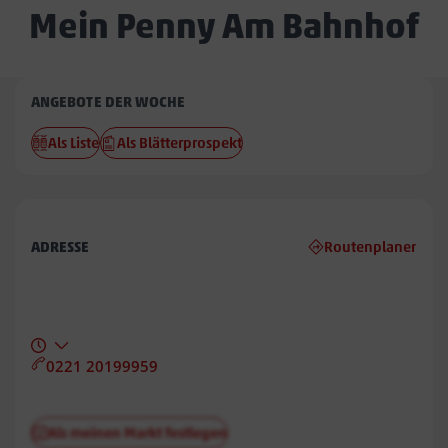
Mein Penny Am Bahnhof
Penny
ANGEBOTE DER WOCHE
Am
Als Liste
Als Blätterprospekt
Bahnhof
ADRESSE
Routenplaner
0221 20199959
Als meinen Markt festlegen