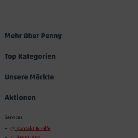
Marktkarte
Mehr über Penny
Akkordeon
öffnen/schließen
Top Kategorien
Akkordeon
öffnen/schließen
Unsere Märkte
Akkordeon
öffnen/schließen
Aktionen
Akkordeon
öffnen/schließen
Services
Kontakt & Hilfe
Penny App