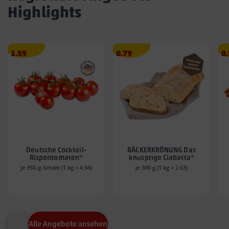
Highlights
Angebotspreis
Angebotspreis
A
1.59
0.79
0
1.59
0.79
0.
€
€
€
Deutsche Cocktail-
BÄCKERKRÖNUNG Das
Rispentomaten*
knusprige Ciabatta*
je 350-g-Schale (1 kg = 4.54)
je 300 g (1 kg = 2.63)
Alle Angebote ansehen