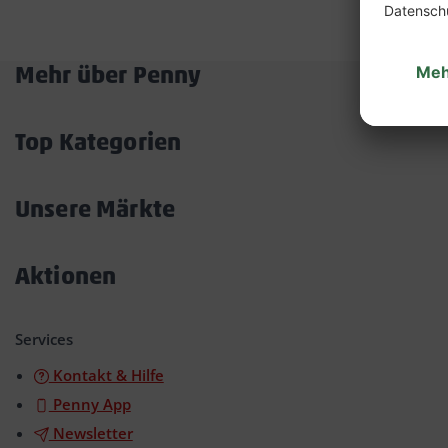
Mehr über Penny
Akkordeon
öffnen/schließen
Top Kategorien
Akkordeon
öffnen/schließen
Unsere Märkte
Akkordeon
öffnen/schließen
Aktionen
Akkordeon
öffnen/schließen
Services
Kontakt & Hilfe
Penny App
Newsletter