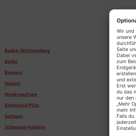
Pen
Baden-Württemberg
Berlin
Bremen
Hessen
Niedersachsen
Rheinland-Pfalz
Sachsen
Schleswig-Holstein