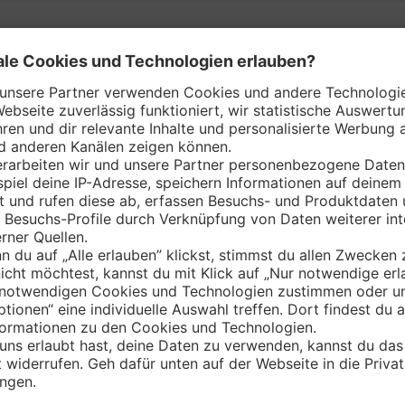
ny Märkte nach Bundeslän
Bayern
Brandenburg
Hamburg
Mecklenburg-Vorpommern
Nordrhein-Westfalen
Saarland
Sachsen-Anhalt
Thüringen