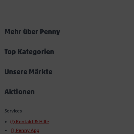
Marktkarte
Mehr über Penny
Akkordeon
öffnen/schließen
Top Kategorien
Akkordeon
öffnen/schließen
Unsere Märkte
Akkordeon
öffnen/schließen
Aktionen
Akkordeon
öffnen/schließen
Services
Kontakt & Hilfe
Penny App