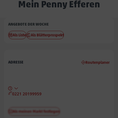
Mein Penny Efferen
Penny
ANGEBOTE DER WOCHE
Efferen
Als Liste
Als Blätterprospekt
ADRESSE
Routenplaner
0221 20199959
Als meinen Markt festlegen