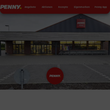
Seku
Penny
Angebote
Aktionen
Rezepte
Eigenmarken
Penny App