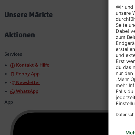
Akkordeon
öffnen/schließen
Unsere Märkte
Akkordeon
öffnen/schließen
Aktionen
Akkordeon
öffnen/schließen
Services
Kontakt & Hilfe
Penny App
Newsletter
WhatsApp
App