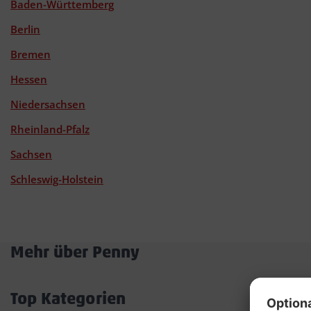
Baden-Württemberg
Berlin
Bremen
Hessen
Niedersachsen
Rheinland-Pfalz
Sachsen
Schleswig-Holstein
Mehr über Penny
Akkordeon
öffnen/schließen
Top Kategorien