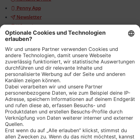
Penny App
Newsletter
WhatsApp
App
Eishockey