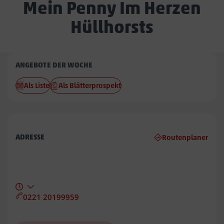
Mein Penny Im Herzen
Hüllhorsts
Penny
ANGEBOTE DER WOCHE
Im
Als Liste
Als Blätterprospekt
Herzen
Hüllhorsts
ADRESSE
Routenplaner
0221 20199959