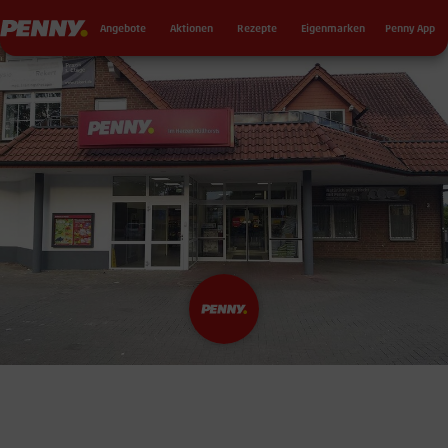
Seku
Penny
Angebote
Aktionen
Rezepte
Eigenmarken
Penny App