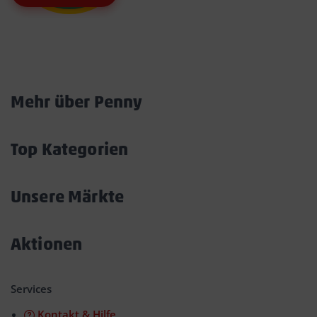
Marktkarte
Mehr über Penny
Akkordeon
öffnen/schließen
Top Kategorien
Akkordeon
öffnen/schließen
Unsere Märkte
Akkordeon
öffnen/schließen
Aktionen
Akkordeon
öffnen/schließen
Services
Kontakt & Hilfe