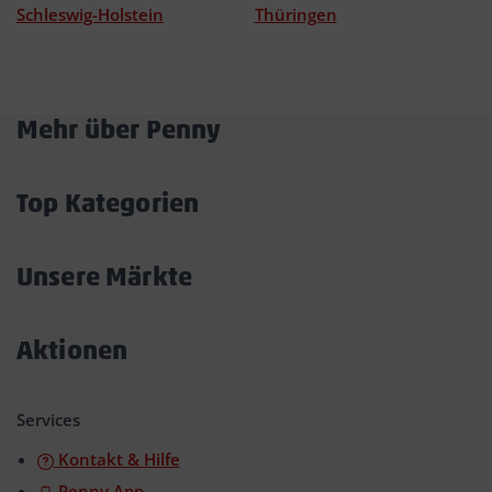
Schleswig-Holstein
Thüringen
Mehr über Penny
Akkordeon
öffnen/schließen
Top Kategorien
Akkordeon
öffnen/schließen
Unsere Märkte
Akkordeon
öffnen/schließen
Aktionen
Akkordeon
öffnen/schließen
Services
Kontakt & Hilfe
Penny App