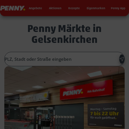
Seku
Penny
Angebote
Aktionen
Rezepte
Eigenmarken
Penny App
Penny Märkte in
Gelsenkirchen