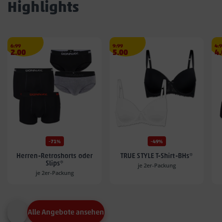
Highlights
Streichpreis
€
Streichpreis
€
Str
6.99
9.99
4.
Angebotspreis
Angebotspreis
A
2.00
5.00
4
2.00
5.00
4.
€
€
€
-71%
-49%
Herren-Retroshorts oder
TRUE STYLE T-Shirt-BHs*
Slips*
je 2er-Packung
je 2er-Packung
Alle Angebote ansehen