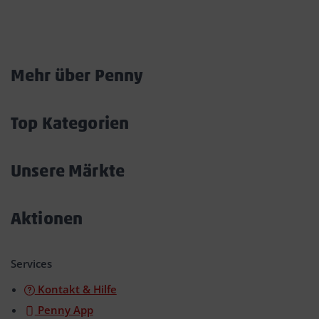
Marktkarte
Mehr über Penny
Akkordeon
öffnen/schließen
Top Kategorien
Akkordeon
öffnen/schließen
Unsere Märkte
Akkordeon
öffnen/schließen
Aktionen
Akkordeon
öffnen/schließen
Services
Kontakt & Hilfe
Penny App