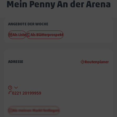
Mein Penny An der Arena
Penny
ANGEBOTE DER WOCHE
An
Als Liste
Als Blätterprospekt
der
Arena
ADRESSE
Routenplaner
0221 20199959
Als meinen Markt festlegen