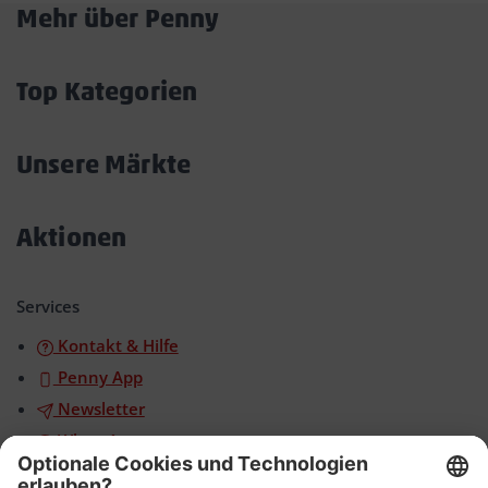
Mehr über Penny
Akkordeon
öffnen/schließen
Top Kategorien
Akkordeon
öffnen/schließen
Unsere Märkte
Akkordeon
öffnen/schließen
Aktionen
Akkordeon
öffnen/schließen
Services
Kontakt & Hilfe
Penny App
Newsletter
WhatsApp
App