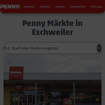
Seku
Penny
Angebote
Aktionen
Rezepte
Eigenmarken
Penny App
Penny Märkte in
Eschweiler