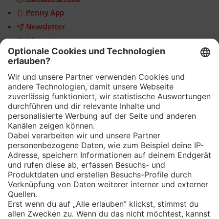
Penny App
Newsletter
WhatsApp
App
Eishockey