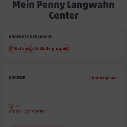
Mein Penny Langwahn
Center
Penny
ANGEBOTE DER WOCHE
Langwahn
Als Liste
Als Blätterprospekt
Center
ADRESSE
Routenplaner
0221 20199959