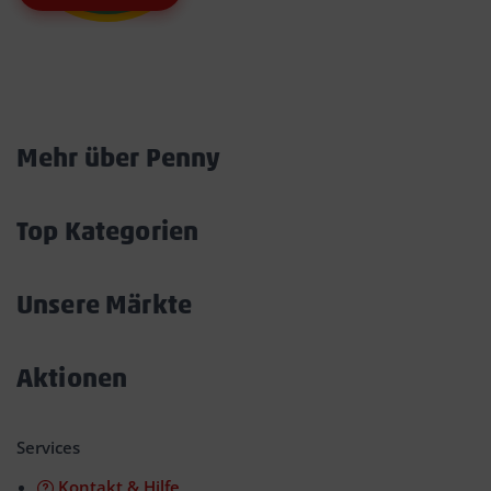
Marktkarte
Mehr über Penny
Akkordeon
öffnen/schließen
Top Kategorien
Akkordeon
öffnen/schließen
Unsere Märkte
Akkordeon
öffnen/schließen
Aktionen
Akkordeon
öffnen/schließen
Services
Kontakt & Hilfe