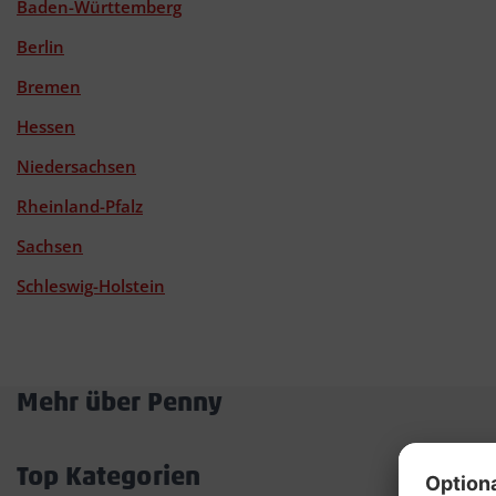
Baden-Württemberg
Berlin
Bremen
Hessen
Niedersachsen
Rheinland-Pfalz
Sachsen
Schleswig-Holstein
Mehr über Penny
Akkordeon
öffnen/schließen
Top Kategorien