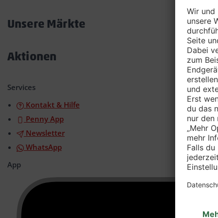
Akkordeon
öffnen/schließen
Unsere Märkte
Akkordeon
öffnen/schließen
Aktionen
Akkordeon
öffnen/schließen
Services
Kontakt & Hilfe
Penny App
Newsletter
WhatsApp
App