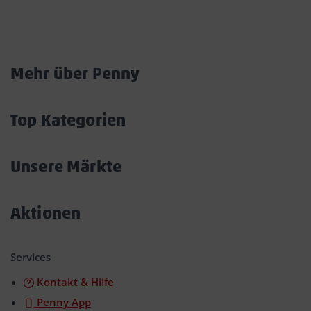
Marktkarte
Mehr über Penny
Akkordeon
öffnen/schließen
Top Kategorien
Akkordeon
öffnen/schließen
Unsere Märkte
Akkordeon
öffnen/schließen
Aktionen
Akkordeon
öffnen/schließen
Services
Kontakt & Hilfe
Penny App