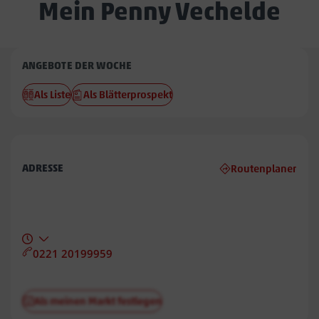
Mein Penny Vechelde
Penny
ANGEBOTE DER WOCHE
Vechelde
Als Liste
Als Blätterprospekt
ADRESSE
Routenplaner
0221 20199959
Als meinen Markt festlegen