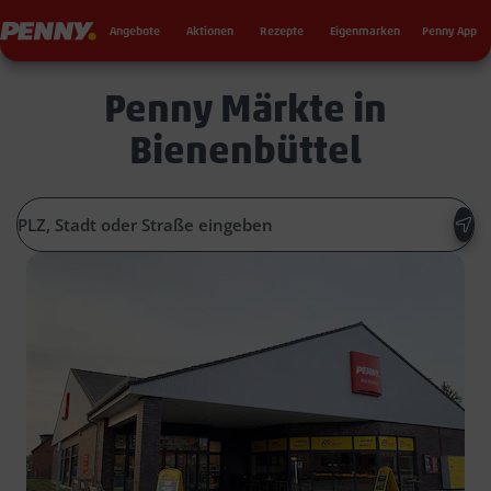
Seku
Penny
Angebote
Aktionen
Rezepte
Eigenmarken
Penny App
Penny Märkte in
Bienenbüttel