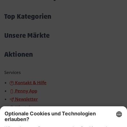
Akkordeon
öffnen/schließen
Top Kategorien
Akkordeon
öffnen/schließen
Unsere Märkte
Akkordeon
öffnen/schließen
Aktionen
Akkordeon
öffnen/schließen
Services
Kontakt & Hilfe
Penny App
Newsletter
WhatsApp
App