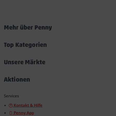
Marktkarte
Mehr über Penny
Akkordeon
öffnen/schließen
Top Kategorien
Akkordeon
öffnen/schließen
Unsere Märkte
Akkordeon
öffnen/schließen
Aktionen
Akkordeon
öffnen/schließen
Services
Kontakt & Hilfe
Penny App