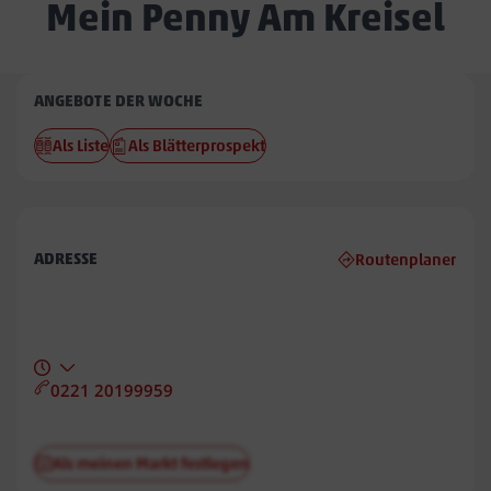
Mein Penny Am Kreisel
Penny
ANGEBOTE DER WOCHE
Am
Als Liste
Als Blätterprospekt
Kreisel
ADRESSE
Routenplaner
0221 20199959
Als meinen Markt festlegen