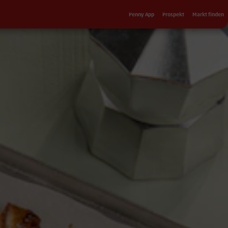
Sekundärnavigation
Penny App
Prospekt
Markt finden