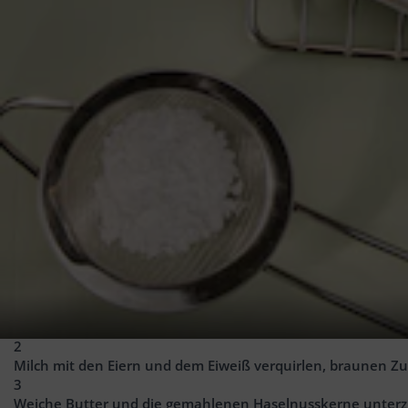
4
EL
Milch
2
Eier (M)
1
Eiweiß
100
g
brauner Zucker (z.B. Puda)
1
Pck.
Vanillinzucker (z.B. Puda)
2
EL
weiche Butter
2
Rollen
Blätterteig aus dem Kühlregal (z.B. PENNY READY)
1
Eigelb
3
EL
Wasser
2
EL
Puderzucker
Zubereitung
1
Gemahlene Haselnusskerne in einer beschichteten Pfanne o
2
Milch mit den Eiern und dem Eiweiß verquirlen, braunen Zuc
3
Weiche Butter und die gemahlenen Haselnusskerne unter