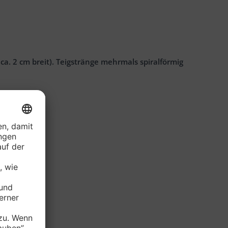
ca. 2 cm breit). Teigstränge mehrmals spiralförmig
 sind.