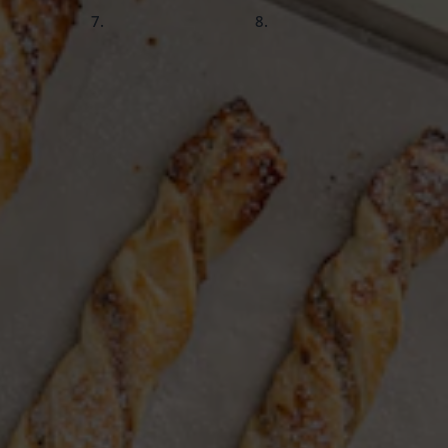
slide
slide
6.
Fertig!
luft) ca. 15 Min.
uda)
ation aus Blätterteig und nussiger Füllung macht diese
hendurch. Die Nussstangen mit Blätterteig gelingen ganz