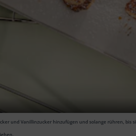
hne Zugabe von Fett unter gelegentlichem Wenden anrösten, 
ker und Vanillinzucker hinzufügen und solange rühren, bis sic
ziehen.