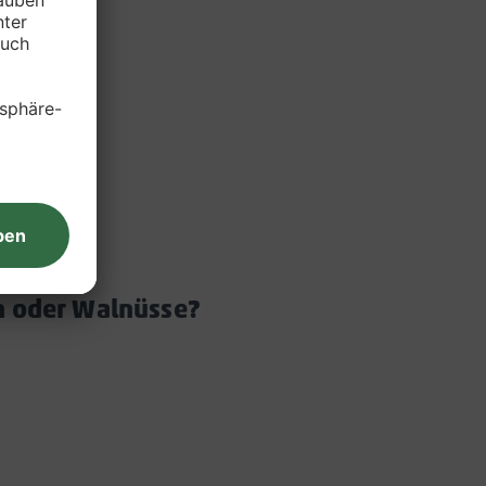
ln oder Walnüsse?
Akkordeon
öffnen/schließen
eon
schließen