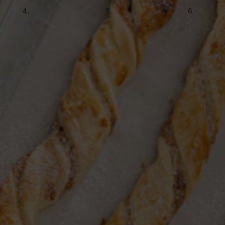
slide
slide
slide
3.
4.
5.
brauner Zucker (z.B. Puda)
Im vorgeheizten Ofen bei 200 °C (Um
1 Pck. Vanillinzucker (z.B. P
Nussstangen mit Blätterteig
e wenig Zeit haben, aber großen Geschmack lieben. Die Kombin
er für spontane Besuchsrunden oder den kleinen Hunger zwisc
einfach – und schmecken wie vom Lieblingsbäcker.