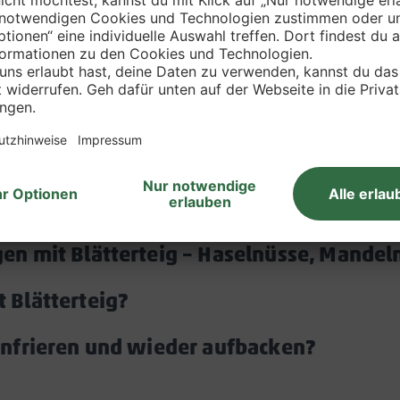
Häufig gestellte Fragen
gen mit Blätterteig – Haselnüsse, Mande
t Blätterteig?
Akkordeon
öffnen/schließen
einfrieren und wieder aufbacken?
Akkord
öffnen/