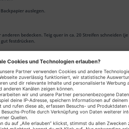
t Backpapier auslegen.
anderen bedecken. Teig quer in ca. 20 Streifen schneiden (je 
 gut festdrücken.
n bestreichen. Im Ofen ca. 15 Min. backen, bis sie goldbraun
twas gesiebtem Puderzucker garnieren.
Nährwerte