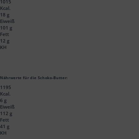
1015
Kcal.
18 g
Eiweiß
101 g
Fett
12 g
KH
Nährwerte für die Schoko-Butter:
1195
Kcal.
6 g
Eiweiß
112 g
Fett
41 g
KH