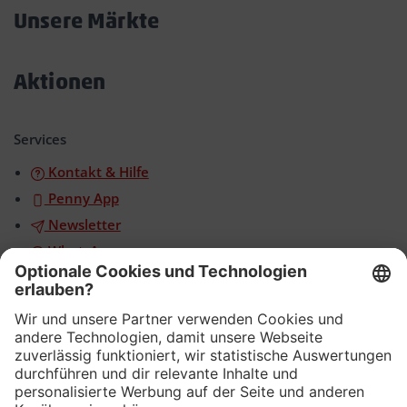
öffnen/schließen
Unsere Märkte
Akkordeon
öffnen/schließen
Aktionen
Akkordeon
öffnen/schließen
Services
Kontakt & Hilfe
Penny App
Newsletter
WhatsApp
App