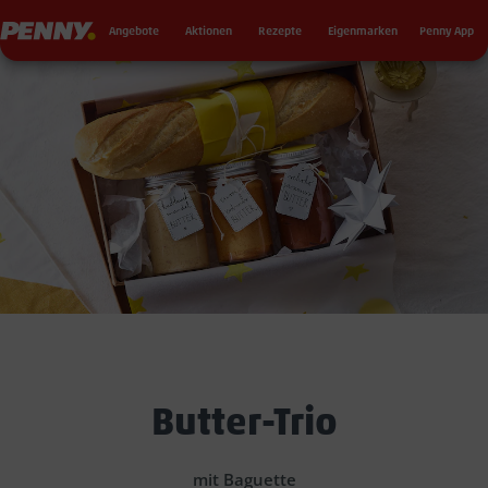
Seku
Penny
Angebote
Aktionen
Rezepte
Eigenmarken
Penny App
Butter-Trio
mit Baguette