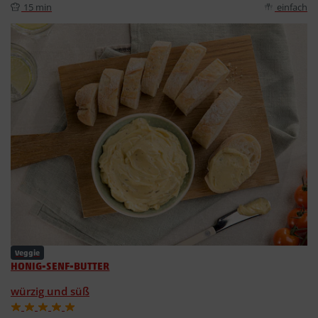
15 min
einfach
Veggie
HONIG-SENF-BUTTER
würzig und süß