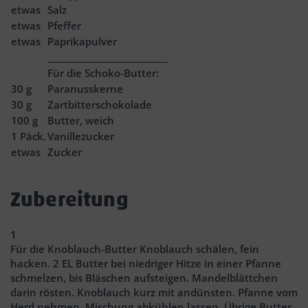
etwas
Salz
etwas
Pfeffer
etwas
Paprikapulver
_____________________________
Für die Schoko-Butter:
30
g
Paranusskerne
30
g
Zartbitterschokolade
100
g
Butter, weich
1
Päck.
Vanillezucker
etwas
Zucker
Zubereitung
1
Für die Knoblauch-Butter Knoblauch schälen, fein
hacken. 2 EL Butter bei niedriger Hitze in einer Pfanne
schmelzen, bis Bläschen aufsteigen. Mandelblättchen
darin rösten. Knoblauch kurz mit andünsten. Pfanne vom
Herd nehmen, Mischung abkühlen lassen. Übrige Butter