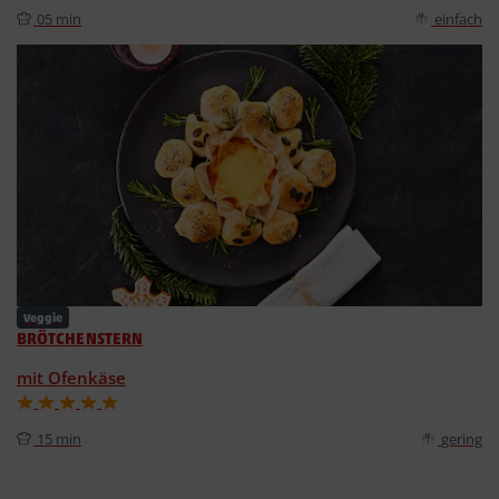
05 min
einfach
Veggie
BRÖTCHENSTERN
mit Ofenkäse
15 min
gering