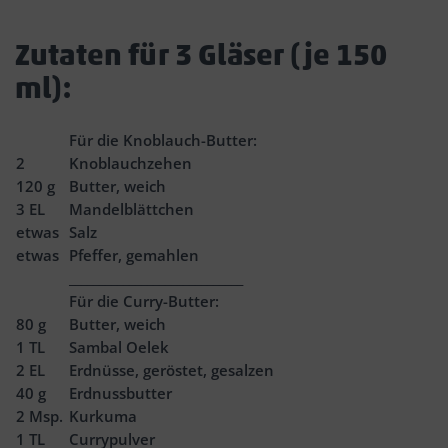
Zutaten für 3 Gläser (je 150
ml):
Für die Knoblauch-Butter:
2
Knoblauchzehen
120
g
Butter, weich
3
EL
Mandelblättchen
etwas
Salz
etwas
Pfeffer, gemahlen
_____________________________
Für die Curry-Butter:
80
g
Butter, weich
1
TL
Sambal Oelek
2
EL
Erdnüsse, geröstet, gesalzen
40
g
Erdnussbutter
2
Msp.
Kurkuma
1
TL
Currypulver