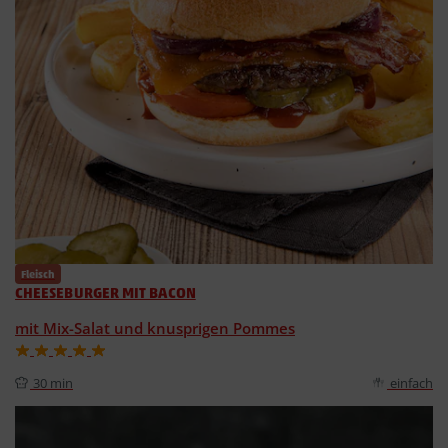
Fleisch
CHEESEBURGER MIT BACON
mit Mix-Salat und knusprigen Pommes
30 min
einfach