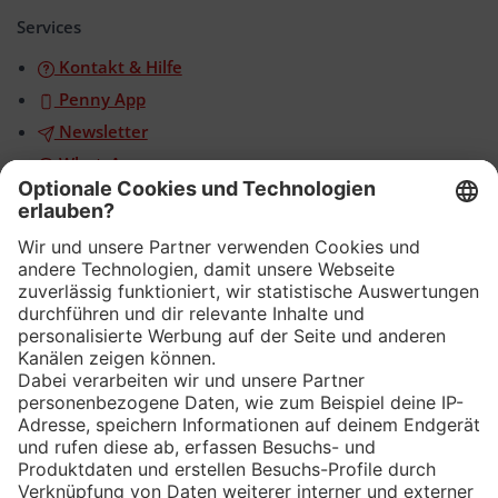
öffnen/schließen
Services
Kontakt & Hilfe
Penny App
Newsletter
WhatsApp
App