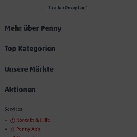
Zu allen Rezepten
Mehr über Penny
Akkordeon
öffnen/schließen
Top Kategorien
Akkordeon
öffnen/schließen
Unsere Märkte
Akkordeon
öffnen/schließen
Aktionen
Akkordeon
öffnen/schließen
Services
Kontakt & Hilfe
Penny App