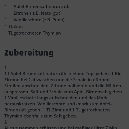
1
l
Apfel-Birnensaft naturtrüb
1
Zitrone ( z.B. Naturgut)
1
Vanilleschote (z.B. Puda)
1
TL
Zimt
1
TL
getrockneten Thymian
Zubereitung
1
1 l Apfel-Birnensaft naturtrüb in einen Topf geben. 1 Bio-
Zitrone heiß abwaschen und die Schale in dünnen
Streifen abschneiden. Zitrone halbieren und die Hälften
auspressen. Saft und Schale zum Apfel-Birnensaft geben.
1 Vanilleschote längs aufschneiden und das Mark
herauskratzen. Vanilleschote und -mark zum Apfel-
Birnensaft geben. 1 TL Zimt und 1 TL getrockneten
Thymian ebenfalls zum Saft geben.
2
Alles zusammen erhitzen und bei mäßiger Hitze 7 Min.