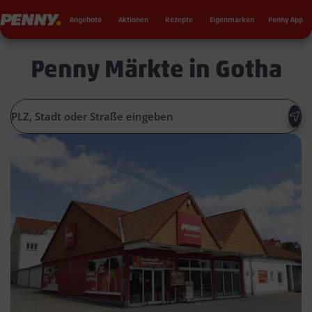
Seku
Penny
Angebote
Aktionen
Rezepte
Eigenmarken
Penny App
Penny Märkte in Gotha