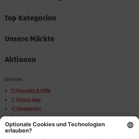
Akkordeon
öffnen/schließen
Top Kategorien
Akkordeon
öffnen/schließen
Unsere Märkte
Akkordeon
öffnen/schließen
Aktionen
Akkordeon
öffnen/schließen
Services
Kontakt & Hilfe
Penny App
Newsletter
WhatsApp
App