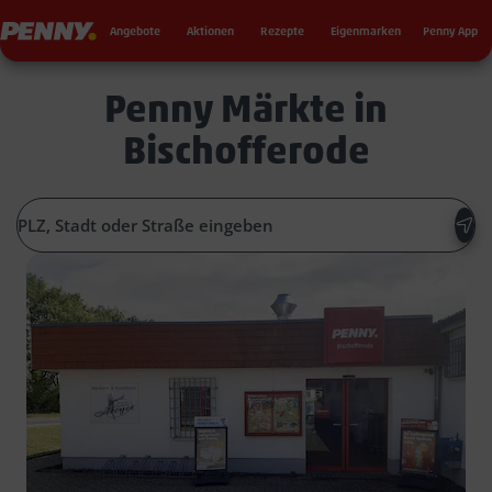
Seku
Penny
Angebote
Aktionen
Rezepte
Eigenmarken
Penny App
Penny Märkte in
Bischofferode