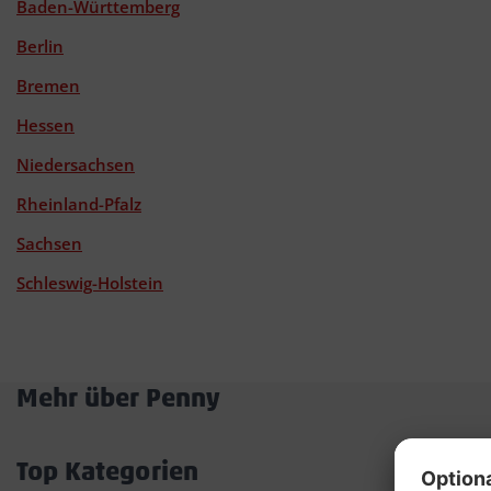
Baden-Württemberg
Berlin
Bremen
Hessen
Niedersachsen
Rheinland-Pfalz
Sachsen
Schleswig-Holstein
Mehr über Penny
Akkordeon
öffnen/schließen
Top Kategorien