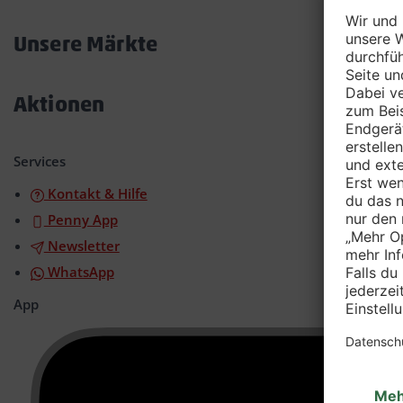
Akkordeon
öffnen/schließen
Unsere Märkte
Akkordeon
öffnen/schließen
Aktionen
Akkordeon
öffnen/schließen
Services
Kontakt & Hilfe
Penny App
Newsletter
WhatsApp
App