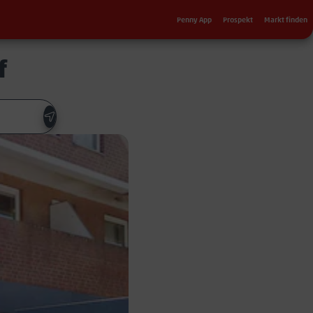
Sekundärnavigation
Penny App
Prospekt
Markt finden
f