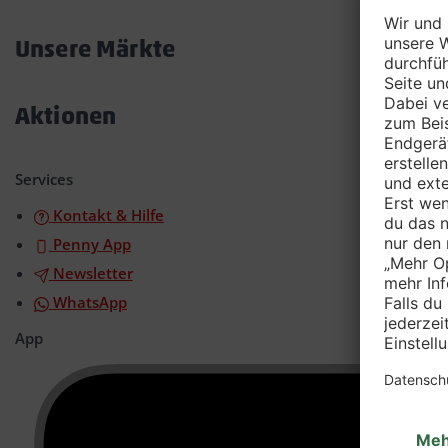
Akkordeon
öffnen/schließen
Unsere Märkte
Akkordeon
öffnen/schließen
Aktionen
Akkordeon
öffnen/schließen
Services
Kontakt & Hilfe
Penny App
Newsletter
WhatsApp
App