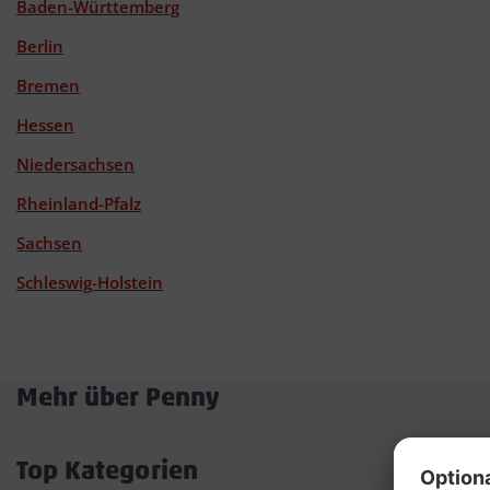
Baden-Württemberg
Berlin
Bremen
Hessen
Niedersachsen
Rheinland-Pfalz
Sachsen
Schleswig-Holstein
Mehr über Penny
Akkordeon
öffnen/schließen
Top Kategorien