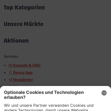
öffnen/schließen
Top Kategorien
Akkordeon
öffnen/schließen
Unsere Märkte
Akkordeon
öffnen/schließen
Aktionen
Akkordeon
öffnen/schließen
Services
Kontakt & Hilfe
Penny App
Newsletter
WhatsApp
App