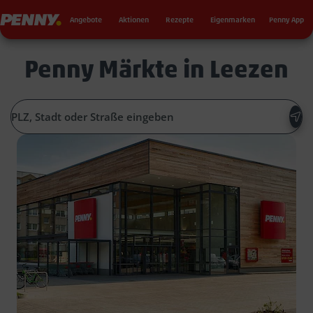
Seku
Penny
Angebote
Aktionen
Rezepte
Eigenmarken
Penny App
Penny Märkte in Leezen