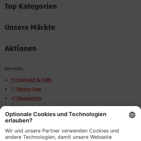
öffnen/schließen
Top Kategorien
Akkordeon
öffnen/schließen
Unsere Märkte
Akkordeon
öffnen/schließen
Aktionen
Akkordeon
öffnen/schließen
Services
Kontakt & Hilfe
Penny App
Newsletter
WhatsApp
App