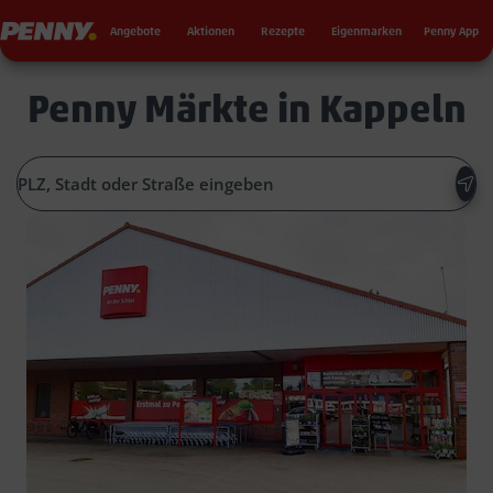
Seku
Penny
Angebote
Aktionen
Rezepte
Eigenmarken
Penny App
Penny Märkte in Kappeln